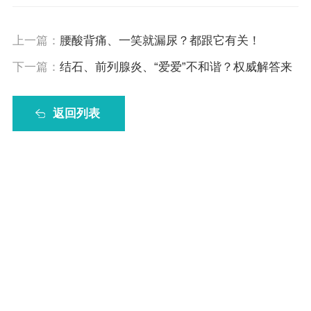
上一篇：
腰酸背痛、一笑就漏尿？都跟它有关！
下一篇：
结石、前列腺炎、“爱爱”不和谐？权威解答来
了！
返回列表
联系我们
contact us
地址：
广东省广州市番禺区鸿福路1号、3号
电话：
(020)84518222
(020)84518999