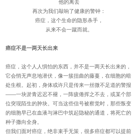
他的离去
再次为我们敲响了健康的警钟：
癌症，这个生命的隐形杀手，
从来不会一蹴而就。
癌症不是一两天长出来
癌症，这个人人惧怕的东西，并不是一两天长出来的，
它会悄无声息地潜伏，像一簇扭曲的藤蔓，在细胞的暗
处生根。起初，身体或许只是传来一丝微不足道的警报
——一块淤青迟迟不褪，一阵疲倦挥之不去，或某个部
位突现陌生的肿块。可当这些信号被察觉时，那些叛变
的细胞早已在血液与淋巴中筑起隐秘的通道，将死亡的
种子撒向全身。
但我们面对癌症，绝非束手无策，很多癌症都可以提前