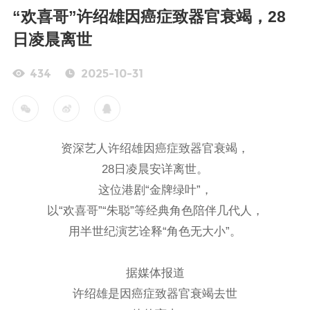
“欢喜哥”许绍雄因癌症致器官衰竭，28
日凌晨离世
434
2025-10-31
资深艺人许绍雄因癌症致器官衰竭，
28日凌晨安详离世。
这位港剧“金牌绿叶”，
以“欢喜哥”“朱聪”等经典角色陪伴几代人，
用半世纪演艺诠释“角色无大小”。
据媒体报道
许绍雄是因癌症致器官衰竭去世